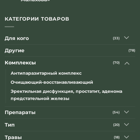
Комментариев
к
нет
записи
Компании
КАТЕГОРИИ ТОВАРОВ
«Оптисалт»
приняла
участие
в
Для кого
(33)
телепередаче
известного
народного
Другие
(78)
целителя
«В
гостях
Комплексы
(70)
у
Геннадия
Малахова»
Антипаразитарный комплекс
Очищающий-восстанавливающий
Эректильная дисфункция, простатит, аденома
предстательной железы
Препараты
(54)
Тип
(20)
Травы
(18)