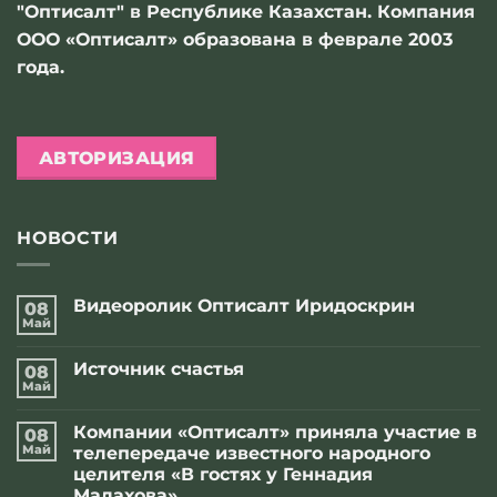
"Оптисалт" в Республике Казахстан. Компания
ООО «Оптисалт» образована в феврале 2003
года.
АВТОРИЗАЦИЯ
НОВОСТИ
Видеоролик Оптисалт Иридоскрин
08
Май
Комментариев
к
нет
записи
Источник счастья
08
Видеоролик
Оптисалт
Май
Комментариев
Иридоскрин
к
нет
записи
Компании «Оптисалт» приняла участие в
08
Источник
счастья
Май
телепередаче известного народного
целителя «В гостях у Геннадия
Малахова»