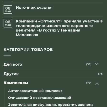
к
нет
записи
Источник счастья
08
Видеоролик
Оптисалт
Май
Комментариев
Иридоскрин
к
нет
записи
Компании «Оптисалт» приняла участие в
08
Источник
счастья
Май
телепередаче известного народного
целителя «В гостях у Геннадия
Малахова»
Комментариев
к
нет
записи
Компании
КАТЕГОРИИ ТОВАРОВ
«Оптисалт»
приняла
участие
в
Для кого
(33)
телепередаче
известного
народного
Другие
(78)
целителя
«В
гостях
Комплексы
(70)
у
Геннадия
Малахова»
Антипаразитарный комплекс
Очищающий-восстанавливающий
Эректильная дисфункция, простатит, аденома