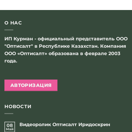
О НАС
ИП Курман - официальный представитель ООО
"Оптисалт" в Республике Казахстан. Компания
ООО «Оптисалт» образована в феврале 2003
года.
АВТОРИЗАЦИЯ
НОВОСТИ
Видеоролик Оптисалт Иридоскрин
08
Май
Комментариев