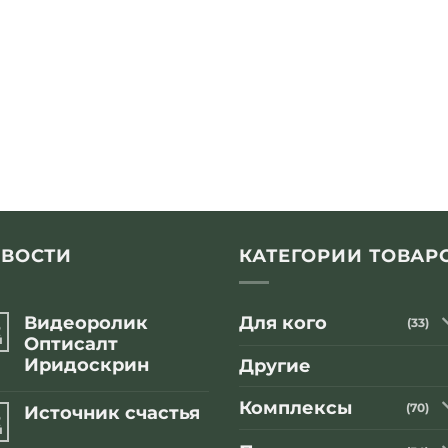
ВОСТИ
КАТЕГОРИИ ТОВАР
Видеоролик
Для кого
8
(33)
й
Оптисалт
Иридоскрин
Другие
Комментариев
к
нет
Комплексы
(70)
Источник счастья
8
записи
Видеоролик
й
Комментариев
Оптисалт
к