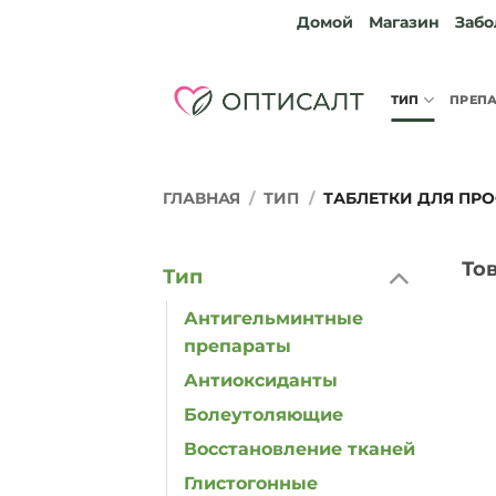
Skip
Домой
Магазин
Забо
to
content
ТИП
ПРЕП
ГЛАВНАЯ
/
ТИП
/
ТАБЛЕТКИ ДЛЯ ПРО
То
Тип
Антигельминтные
препараты
Антиоксиданты
Болеутоляющие
Восстановление тканей
Глистогонные