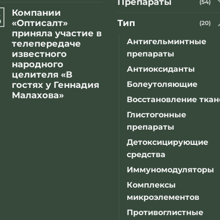
Препараты
нет
(54)
Иридоскрин
записи
Компании
8
Источник
счастья
й
«Оптисалт»
Тип
(20)
приняла участие в
Антигельминтные
телепередаче
известного
препараты
народного
Антиоксиданты
целителя «В
Болеутоляющие
гостях у Геннадия
Малахова»
Восстановление ткан
Комментариев
к
нет
Глистогонные
записи
препараты
Компании
«Оптисалт»
приняла
Детоксицирующие
участие
средства
в
телепередаче
известного
Иммуномодуляторы
народного
целителя
Комплексы
«В
гостях
микроэлементов
у
Геннадия
Противоглистные
Малахова»