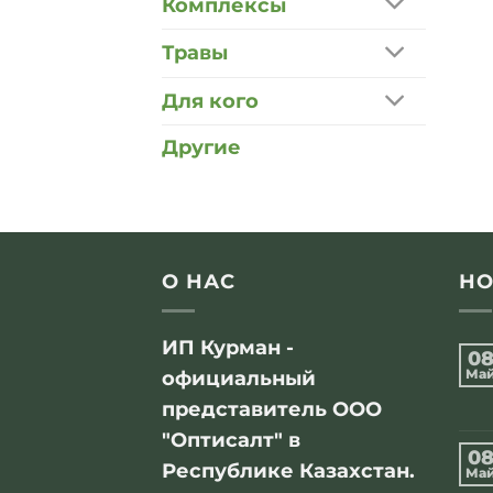
Комплексы
Травы
Для кого
Другие
О НАС
НО
ИП Курман -
0
Ма
официальный
представитель ООО
"Оптисалт" в
0
Республике Казахстан.
Ма