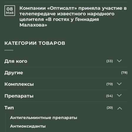
к
нет
записи
Компании «Оптисалт» приняла участие в
08
Источник
счастья
Май
телепередаче известного народного
целителя «В гостях у Геннадия
Малахова»
Комментариев
к
нет
записи
Компании
КАТЕГОРИИ ТОВАРОВ
«Оптисалт»
приняла
участие
в
Для кого
(33)
телепередаче
известного
народного
Другие
(78)
целителя
«В
гостях
Комплексы
(70)
у
Геннадия
Малахова»
Препараты
(54)
Тип
(20)
Антигельминтные препараты
Антиоксиданты