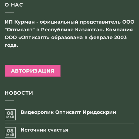
О НАС
ИП Курман - официальный представитель ООО
"Оптисалт" в Республике Казахстан. Компания
ООО «Оптисалт» образована в феврале 2003
года.
АВТОРИЗАЦИЯ
НОВОСТИ
Видеоролик Оптисалт Иридоскрин
08
Май
Комментариев
к
нет
записи
Источник счастья
08
Видеоролик
Оптисалт
Май
Комментариев
Иридоскрин