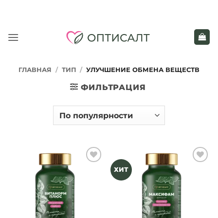
Skip
to
content
ГЛАВНАЯ
/
ТИП
/
УЛУЧШЕНИЕ ОБМЕНА ВЕЩЕСТВ
ФИЛЬТРАЦИЯ
Add to
Add to
ХИТ
Wishlist
Wishlist