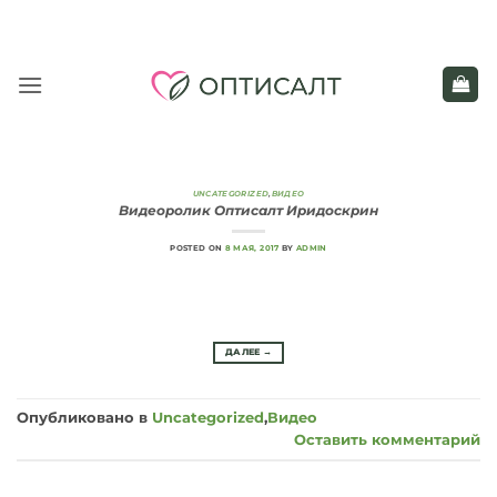
Skip
to
content
UNCATEGORIZED
,
ВИДЕО
Видеоролик Оптисалт Иридоскрин
POSTED ON
8 МАЯ, 2017
BY
ADMIN
ДАЛЕЕ
→
Опубликовано в
Uncategorized
,
Видео
Оставить комментарий