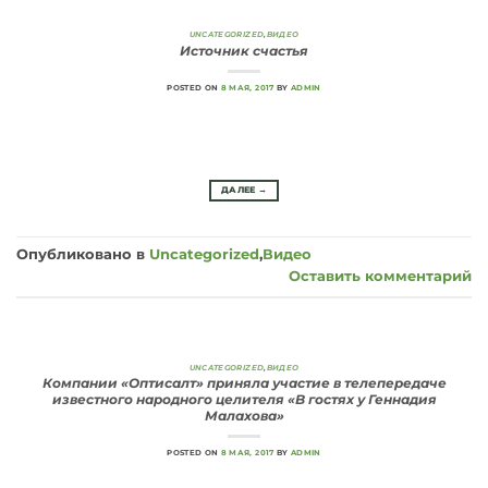
UNCATEGORIZED
,
ВИДЕО
Источник счастья
POSTED ON
8 МАЯ, 2017
BY
ADMIN
ДАЛЕЕ
→
Опубликовано в
Uncategorized
,
Видео
Оставить комментарий
UNCATEGORIZED
,
ВИДЕО
Компании «Оптисалт» приняла участие в телепередаче
известного народного целителя «В гостях у Геннадия
Малахова»
POSTED ON
8 МАЯ, 2017
BY
ADMIN