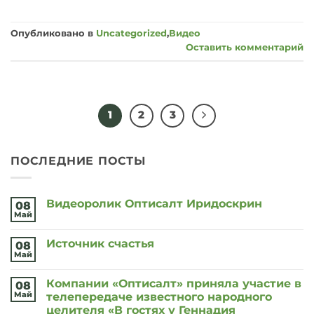
Опубликовано в
Uncategorized
,
Видео
Оставить комментарий
1
2
3
ПОСЛЕДНИЕ ПОСТЫ
Видеоролик Оптисалт Иридоскрин
08
Май
Комментариев
к
нет
записи
Источник счастья
08
Видеоролик
Оптисалт
Май
Комментариев
Иридоскрин
к
нет
записи
Компании «Оптисалт» приняла участие в
08
Источник
счастья
Май
телепередаче известного народного
целителя «В гостях у Геннадия