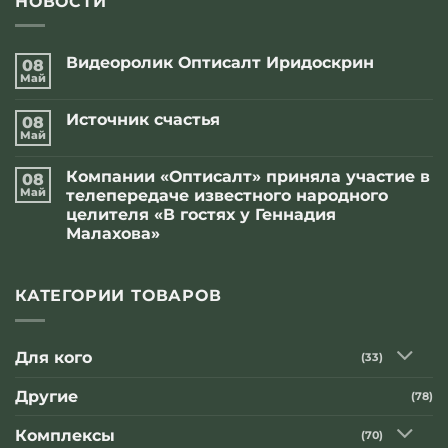
НОВОСТИ
Видеоролик Оптисалт Иридоскрин
08
Май
Комментариев
к
нет
записи
Источник счастья
08
Видеоролик
Оптисалт
Май
Комментариев
Иридоскрин
к
нет
записи
Компании «Оптисалт» приняла участие в
08
Источник
счастья
Май
телепередаче известного народного
целителя «В гостях у Геннадия
Малахова»
Комментариев
к
нет
записи
Компании
КАТЕГОРИИ ТОВАРОВ
«Оптисалт»
приняла
участие
в
Для кого
(33)
телепередаче
известного
народного
Другие
(78)
целителя
«В
гостях
Комплексы
(70)
у