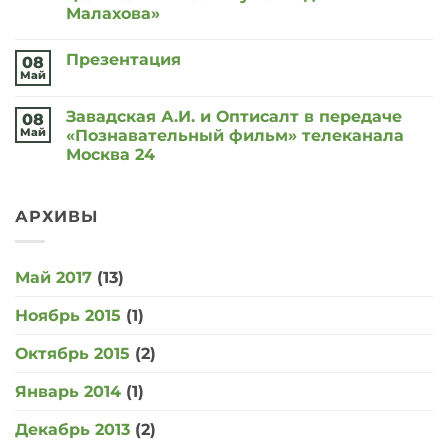
Малахова»
Комментариев
к
нет
Презентация
записи
08
Компании
Май
Комментариев
«Оптисалт»
к
нет
приняла
записи
участие
Завадская А.И. и Оптисалт в передаче
08
Презентация
в
Май
«Познавательный фильм» телеканала
телепередаче
известного
Москва 24
народного
Комментариев
целителя
к
нет
«В
записи
гостях
Завадская
АРХИВЫ
у
А.И.
Геннадия
и
Малахова»
Оптисалт
в
Май 2017
(13)
передаче
«Познавательный
фильм»
Ноябрь 2015
(1)
телеканала
Москва
24
Октябрь 2015
(2)
Январь 2014
(1)
Декабрь 2013
(2)