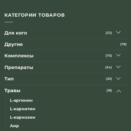
Комментариев
к
нет
записи
Компании
КАТЕГОРИИ ТОВАРОВ
«Оптисалт»
приняла
участие
в
Для кого
(33)
телепередаче
известного
народного
Другие
(78)
целителя
«В
гостях
Комплексы
(70)
у
Геннадия
Малахова»
Препараты
(54)
Тип
(20)
Травы
(18)
L-аргинин
L-карнитин
L-карнозин
Аир