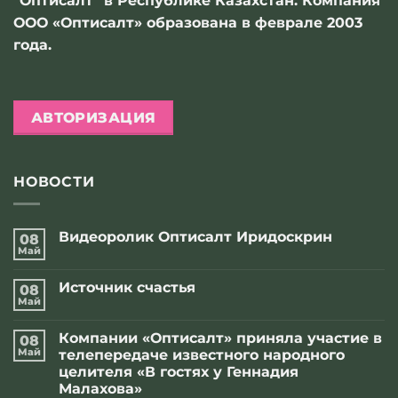
"Оптисалт" в Республике Казахстан. Компания
ООО «Оптисалт» образована в феврале 2003
года.
АВТОРИЗАЦИЯ
НОВОСТИ
Видеоролик Оптисалт Иридоскрин
08
Май
Комментариев
к
нет
записи
Источник счастья
08
Видеоролик
Оптисалт
Май
Комментариев
Иридоскрин
к
нет
записи
Компании «Оптисалт» приняла участие в
08
Источник
счастья
Май
телепередаче известного народного
целителя «В гостях у Геннадия
Малахова»