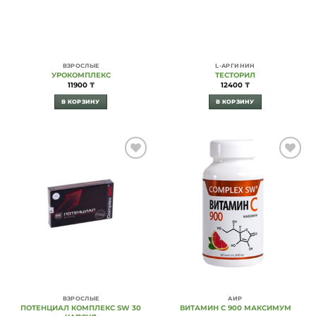
ВЗРОСЛЫЕ
L-АРГИНИН
УРОКОМПЛЕКС
ТЕСТОРИЛ
11900
₸
12400
₸
В КОРЗИНУ
В КОРЗИНУ
Add to
Add to
Wishlist
Wishlist
ВЗРОСЛЫЕ
АИР
ПОТЕНЦИАЛ КОМПЛЕКС SW 30
ВИТАМИН С 900 МАКСИМУМ