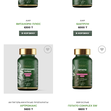
АИР
АИР
ВИТАНОРМ ПЛЮС
БАКТРУМ
6300
₸
6000
₸
В КОРЗИНУ
В КОРЗИНУ
Add to
Add to
Wishlist
Wishlist
АНТИГЕЛЬМИНТНЫЕ ПРЕПАРАТЫ
ВЗРОСЛЫЕ
АРТРОМАКС
ГЕПАТО COMPLEX SW
5600
₸
6600
₸