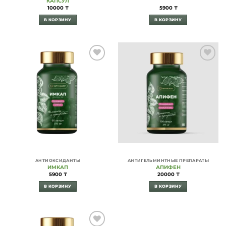
КАПСУЛ
10000
₸
5900
₸
В КОРЗИНУ
В КОРЗИНУ
Add to
Add to
Wishlist
Wishlist
АНТИОКСИДАНТЫ
АНТИГЕЛЬМИНТНЫЕ ПРЕПАРАТЫ
ИМКАП
АПИФЕН
5900
₸
20000
₸
В КОРЗИНУ
В КОРЗИНУ