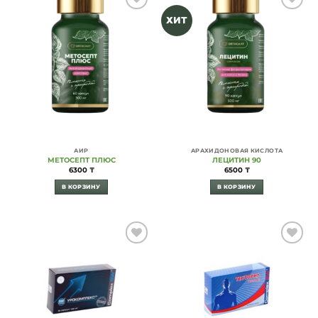
Add to
Add to
ХИТ
Wishlist
Wishlist
АИР
АРАХИДОНОВАЯ КИСЛОТА
МЕТОСЕПТ ПЛЮС
ЛЕЦИТИН 90
6300
₸
6500
₸
В КОРЗИНУ
В КОРЗИНУ
Add to
Add to
Wishlist
Wishlist