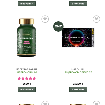
В КОРЗИНУ
В КОРЗИНУ
Add to
Add to
ХИТ
Wishlist
Wishlist
БОЛЕУТОЛЯЮЩИЕ
L-АРГИНИН
НЕВРОНОРМ 60
АНДРОКОМПЛЕКС СВ
Оценка
5
5600
₸
24200
₸
из 5
В КОРЗИНУ
В КОРЗИНУ