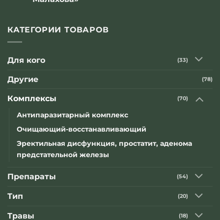
Комментариев
к
нет
записи
Компании
КАТЕГОРИИ ТОВАРОВ
«Оптисалт»
приняла
участие
в
Для кого
(33)
телепередаче
известного
народного
Другие
(78)
целителя
«В
гостях
Комплексы
(70)
у
Геннадия
Малахова»
Антипаразитарный комплекс
Очищающий-восстанавливающий
Эректильная дисфункция, простатит, аденома
предстательной железы
Препараты
(54)
Тип
(20)
Травы
(18)