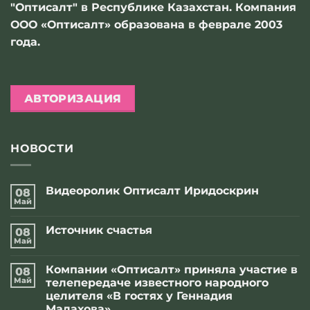
"Оптисалт" в Республике Казахстан. Компания
ООО «Оптисалт» образована в феврале 2003
года.
АВТОРИЗАЦИЯ
НОВОСТИ
Видеоролик Оптисалт Иридоскрин
08
Май
Комментариев
к
нет
записи
Источник счастья
08
Видеоролик
Оптисалт
Май
Комментариев
Иридоскрин
к
нет
записи
Компании «Оптисалт» приняла участие в
08
Источник
счастья
Май
телепередаче известного народного
целителя «В гостях у Геннадия
Малахова»