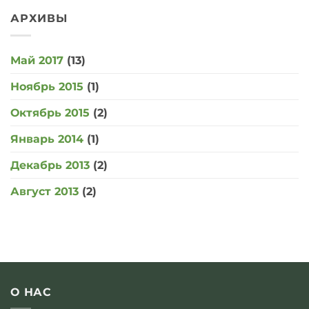
записи
гостях
Завадская
АРХИВЫ
у
А.И.
Геннадия
и
Малахова»
Оптисалт
в
Май 2017
(13)
передаче
«Познавательный
фильм»
Ноябрь 2015
(1)
телеканала
Москва
24
Октябрь 2015
(2)
Январь 2014
(1)
Декабрь 2013
(2)
Август 2013
(2)
О НАС