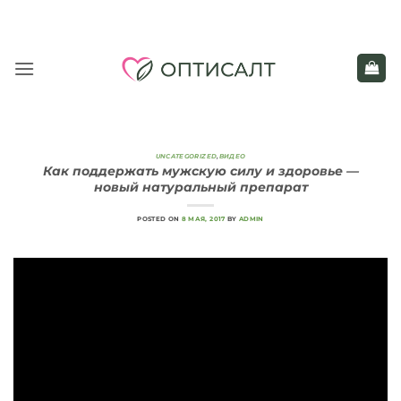
Skip
to
content
UNCATEGORIZED
,
ВИДЕО
Как поддержать мужскую силу и здоровье —
новый натуральный препарат
POSTED ON
8 МАЯ, 2017
BY
ADMIN