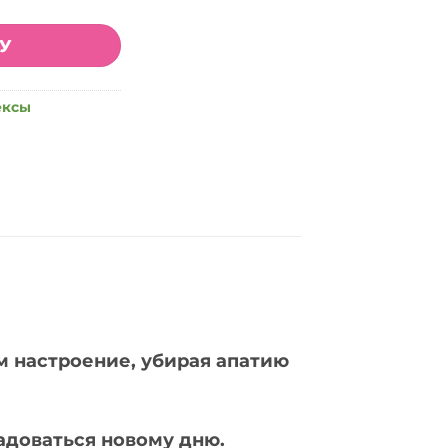
НУ
ексы
 настроение, убирая апатию
адоваться новому дню.