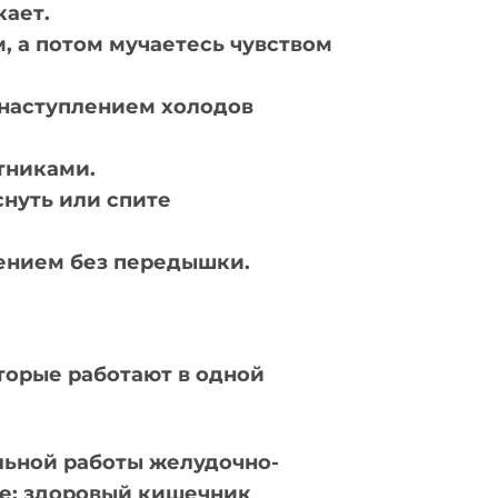
кает.
, а потом мучаетесь чувством
 наступлением холодов
тниками.
снуть или спите
жением без передышки.
торые работают в одной
льной работы желудочно-
ие: здоровый кишечник