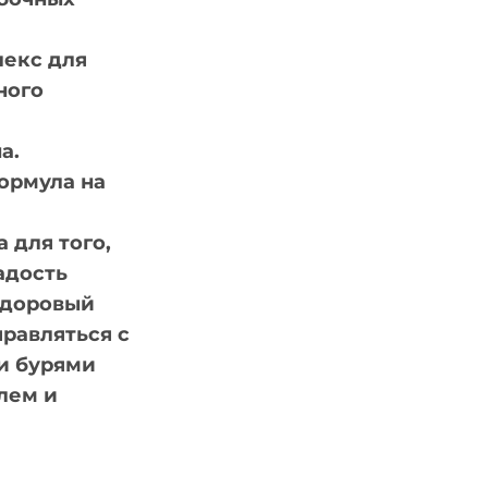
екс для
ного
а.
ормула на
 для того,
адость
здоровый
правляться с
и бурями
лем и
АСТРОЕНИЕ ПЛЮС