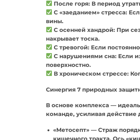
После горя: В период утраты
С «заеданием» стресса: Ес
вины.
С осенней хандрой: При се
накрывает тоска.
С тревогой: Если постоянн
С нарушениями сна: Если и
поверхностно.
В хроническом стрессе: Ко
Синергия 7 природных защитн
В основе комплекса — идеаль
команде, усиливая действие д
«Метосепт» — Страж поряд
кишечного тракта. Ось «ки