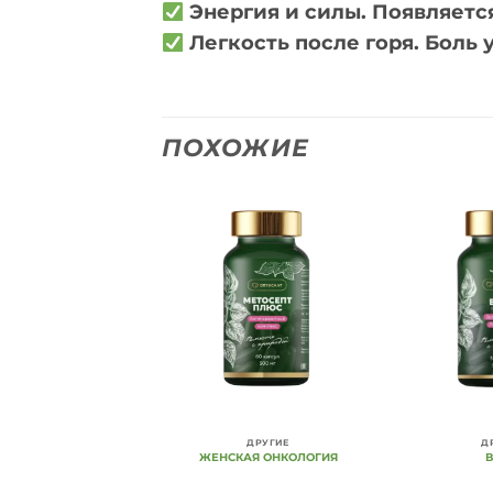
Энергия и силы. Появляется
Легкость после горя. Боль
ПОХОЖИЕ
Add to
Add to
Wishlist
Wishlist
ДРУГИЕ
ДРУГИЕ
Д
А ЗДОРОВОЙ КОЖИ
ЖЕНСКАЯ ОНКОЛОГИЯ