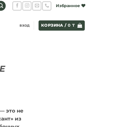
Избранное
КОРЗИНА /
0
₸
ВХОД
Е
 это не
ант» из
обочных