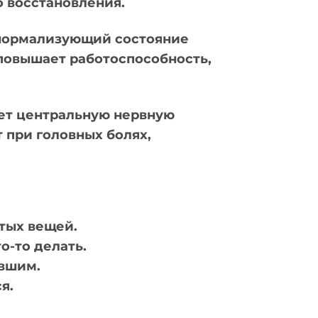
 восстановления.
 нормализующий состояние
 повышает работоспособность,
ает центральную нервную
 при головных болях,
стых вещей.
о-то делать.
увшим.
я.