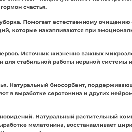
гормон счастья.
уборка. Помогает естественному очищению 
ций, которые накапливаются при эмоциональ
ервов. Источник жизненно важных микроэле
ен для стабильной работы нервной системы 
стья. Натуральный биосорбент, поддержива
уют в выработке серотонина и других нейро
сновидений. Натуральный растительный ко
выработке мелатонина, восстанавливает цир