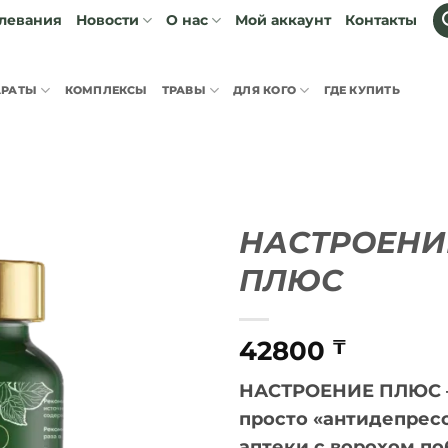
левания
Мой аккаунт
Контакты
Новости
О нас
АРАТЫ
КОМПЛЕКСЫ
ТРАВЫ
ДЛЯ КОГО
ГДЕ КУПИТЬ
НАСТРОЕНИ
ПЛЮС
Add to
Wishlist
42800
₸
НАСТРОЕНИЕ ПЛЮС —
просто «антидепресс
аптеки с ворохом п