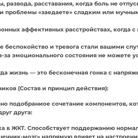
, развода, расставания, когда боль не отпус
ли проблемы «заедаете» сладким или мучным
зонных аффективных расстройствах, когда с
ое беспокойство и тревога стали вашими спу
з-за эмоционального состояния не можете у
гда жизнь — это бесконечная гонка с напря
иков (Состав и принцип действия):
но подобраниое сочетание компонентов, ко
руг друга:
ка в ЖКТ. Способствует поддержанию норма
шечник-мозг» напрямую влияет на настроен