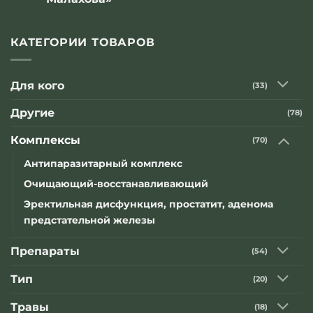
Комментариев
к
нет
записи
Компании
КАТЕГОРИИ ТОВАРОВ
«Оптисалт»
приняла
участие
в
Для кого
(33)
телепередаче
известного
народного
Другие
(78)
целителя
«В
гостях
Комплексы
(70)
у
Геннадия
Малахова»
Антипаразитарный комплекс
Очищающий-восстанавливающий
Эректильная дисфункция, простатит, аденома
предстательной железы
Препараты
(54)
Тип
(20)
Травы
(18)