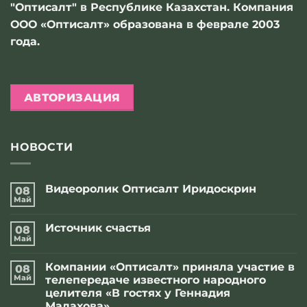
"Оптисалт" в Республике Казахстан. Компания
ООО «Оптисалт» образована в феврале 2003
года.
АВТОРИЗАЦИЯ
НОВОСТИ
Видеоролик Оптисалт Иридоскрин
08
Май
Комментариев
к
нет
записи
Источник счастья
08
Видеоролик
Оптисалт
Май
Комментариев
Иридоскрин
к
нет
записи
Компании «Оптисалт» приняла участие в
08
Источник
счастья
Май
телепередаче известного народного
целителя «В гостях у Геннадия
Малахова»