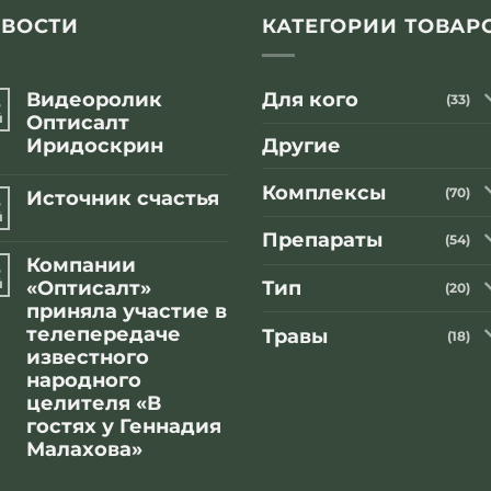
ВОСТИ
КАТЕГОРИИ ТОВАР
Видеоролик
Для кого
8
(33)
й
Оптисалт
Иридоскрин
Другие
Комментариев
к
нет
Комплексы
(70)
Источник счастья
8
записи
Видеоролик
й
Комментариев
Оптисалт
к
Препараты
нет
(54)
Иридоскрин
записи
Компании
8
Источник
счастья
й
«Оптисалт»
Тип
(20)
приняла участие в
телепередаче
Травы
(18)
известного
народного
целителя «В
гостях у Геннадия
Малахова»
Комментариев
к
нет