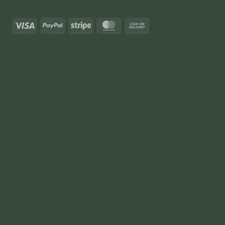
Visa
PayPal
Stripe
MasterCard
Cash
On
Delivery