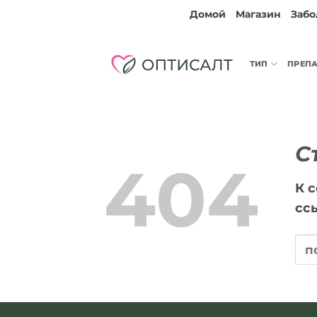
Skip
Домой
Магазин
Забо
to
content
ТИП
ПРЕП
С
404
К 
сс