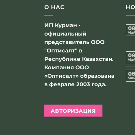
О НАС
НО
ИП Курман -
0
Ма
официальный
представитель ООО
"Оптисалт" в
0
Республике Казахстан.
Ма
Компания ООО
0
«Оптисалт» образована
Ма
в феврале 2003 года.
АВТОРИЗАЦИЯ