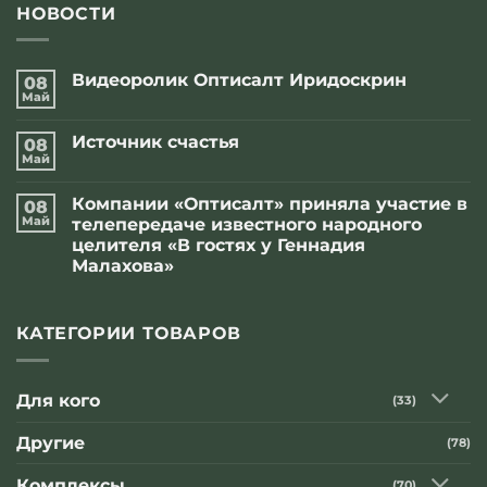
НОВОСТИ
Видеоролик Оптисалт Иридоскрин
08
Май
Комментариев
к
нет
записи
Источник счастья
08
Видеоролик
Оптисалт
Май
Комментариев
Иридоскрин
к
нет
записи
Компании «Оптисалт» приняла участие в
08
Источник
счастья
Май
телепередаче известного народного
целителя «В гостях у Геннадия
Малахова»
Комментариев
к
нет
записи
Компании
КАТЕГОРИИ ТОВАРОВ
«Оптисалт»
приняла
участие
в
Для кого
(33)
телепередаче
известного
народного
Другие
(78)
целителя
«В
гостях
Комплексы
(70)
у