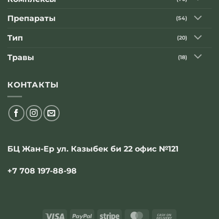
Геннадия
Малахова»
Препараты
(54)
Тип
(20)
Травы
(18)
КОНТАКТЫ
БЦ Жан-Ер ул. Казыбек би 22 офис №121
+7 708 197-88-98
Visa
PayPal
Stripe
MasterCard
Cash